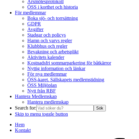
Årsmötesprotokoll
ÖSS i korthet och historia
För medlemmar
Boka sjö- och torrsättning
GDPR
Avgifter
Stadgar och policys
Hamn och varvs regler
Klubbhus och regler
Bevakning och arbetsplikt
Aktivitets kalender
Kostnadsfri sommarparkering för båtkärror
Nyttig information och länkar
För nya medlemmar
ÖSS-karet. Sällskapets medlemstidning
ÖSS Miljöplan
Nytt från RBF
Hantera Medlemskap
Hantera medlemskap
Search for:
Skip to menu toggle button
Hem
Kontakt