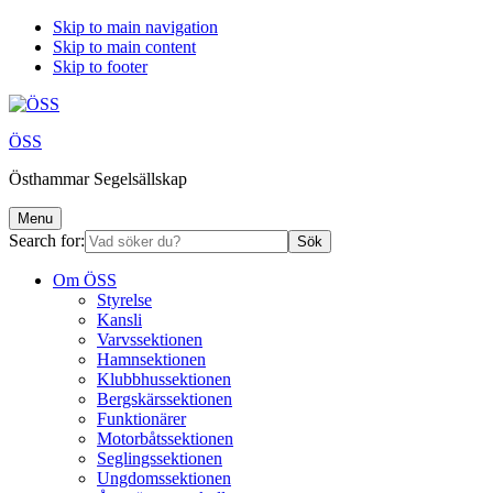
Skip to main navigation
Skip to main content
Skip to footer
ÖSS
Östhammar Segelsällskap
Menu
Search for:
Om ÖSS
Styrelse
Kansli
Varvssektionen
Hamnsektionen
Klubbhussektionen
Bergskärssektionen
Funktionärer
Motorbåtssektionen
Seglingssektionen
Ungdomssektionen