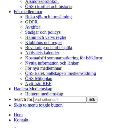
Årsmötesprotokoll
ÖSS i korthet och historia
För medlemmar
Boka sjö- och torrsättning
GDPR
Avgifter
Stadgar och policys
Hamn och varvs regler
Klubbhus och regler
Bevakning och arbetsplikt
Aktivitets kalender
Kostnadsfri sommarparkering för båtkärror
Nyttig information och länkar
För nya medlemmar
ÖSS-karet. Sällskapets medlemstidning
ÖSS Miljöplan
Nytt från RBF
Hantera Medlemskap
Hantera medlemskap
Search for:
Skip to menu toggle button
Hem
Kontakt