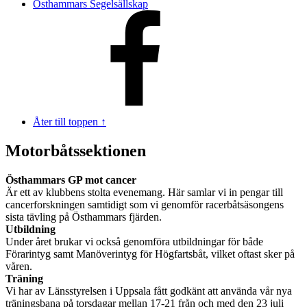
Östhammars Segelsällskap
Åter till toppen ↑
Motorbåtssektionen
Östhammars GP mot cancer
Är ett av klubbens stolta evenemang. Här samlar vi in pengar till
cancerforskningen samtidigt som vi genomför racerbåtsäsongens
sista tävling på Östhammars fjärden.
Utbildning
Under året brukar vi också genomföra utbildningar för både
Förarintyg samt Manöverintyg för Högfartsbåt, vilket oftast sker på
våren.
Träning
Vi har av Länsstyrelsen i Uppsala fått godkänt att använda vår nya
träningsbana på torsdagar mellan 17-21 från och med den 23 juli