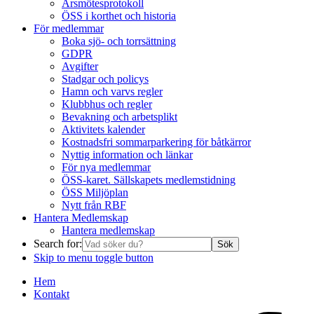
Årsmötesprotokoll
ÖSS i korthet och historia
För medlemmar
Boka sjö- och torrsättning
GDPR
Avgifter
Stadgar och policys
Hamn och varvs regler
Klubbhus och regler
Bevakning och arbetsplikt
Aktivitets kalender
Kostnadsfri sommarparkering för båtkärror
Nyttig information och länkar
För nya medlemmar
ÖSS-karet. Sällskapets medlemstidning
ÖSS Miljöplan
Nytt från RBF
Hantera Medlemskap
Hantera medlemskap
Search for:
Skip to menu toggle button
Hem
Kontakt