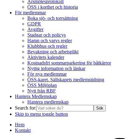
Årsmötesprotokoll
ÖSS i korthet och historia
För medlemmar
Boka sjö- och torrsättning
GDPR
Avgifter
Stadgar och policys
Hamn och varvs regler
Klubbhus och regler
Bevakning och arbetsplikt
Aktivitets kalender
Kostnadsfri sommarparkering för båtkärror
Nyttig information och länkar
För nya medlemmar
ÖSS-karet. Sällskapets medlemstidning
ÖSS Miljöplan
Nytt från RBF
Hantera Medlemskap
Hantera medlemskap
Search for:
Skip to menu toggle button
Hem
Kontakt