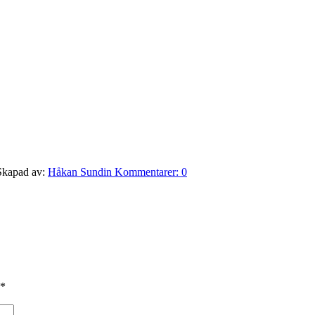
Skapad av:
Håkan Sundin
Kommentarer:
0
*