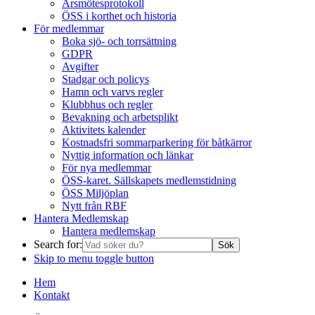
Årsmötesprotokoll
ÖSS i korthet och historia
För medlemmar
Boka sjö- och torrsättning
GDPR
Avgifter
Stadgar och policys
Hamn och varvs regler
Klubbhus och regler
Bevakning och arbetsplikt
Aktivitets kalender
Kostnadsfri sommarparkering för båtkärror
Nyttig information och länkar
För nya medlemmar
ÖSS-karet. Sällskapets medlemstidning
ÖSS Miljöplan
Nytt från RBF
Hantera Medlemskap
Hantera medlemskap
Search for:
Skip to menu toggle button
Hem
Kontakt